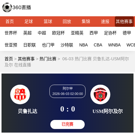
首页
足球
篮球
回放
集锦
速报
其他赛事
世界杯
英超
中超
欧冠杯
亚精英
西甲
足协杯
德甲
世亚预
日职联
也门甲
沙特联
NBA
CBA
WNBA
WC
首页
>
其他赛事
>
热门比赛
>
06-03 热门比赛 贝鲁扎达-USM阿尔
及尔 在线直播
阿尔甲
2026-06-03 02:00:00
0 : 0