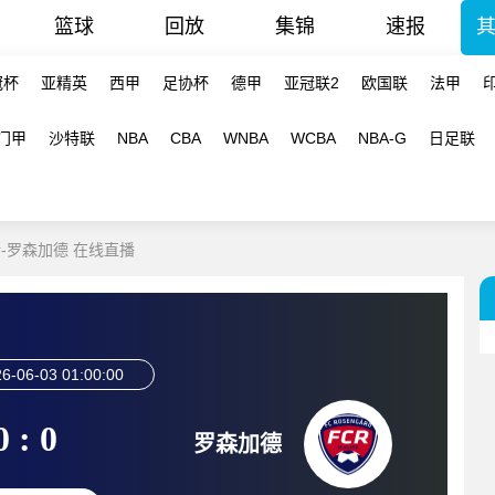
篮球
回放
集锦
速报
冠杯
亚精英
西甲
足协杯
德甲
亚冠联2
欧国联
法甲
门甲
沙特联
NBA
CBA
WNBA
WCBA
NBA-G
日足联
斯-罗森加德 在线直播
6-06-03 01:00:00
0 : 0
罗森加德