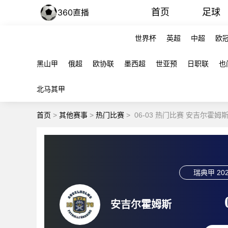
首页
足球
世界杯
英超
中超
欧
黑山甲
俄超
欧协联
墨西超
世亚预
日职联
也
北马其甲
首页
>
其他赛事
>
热门比赛
>
06-03 热门比赛 安吉尔霍姆
瑞典甲
202
安吉尔霍姆斯