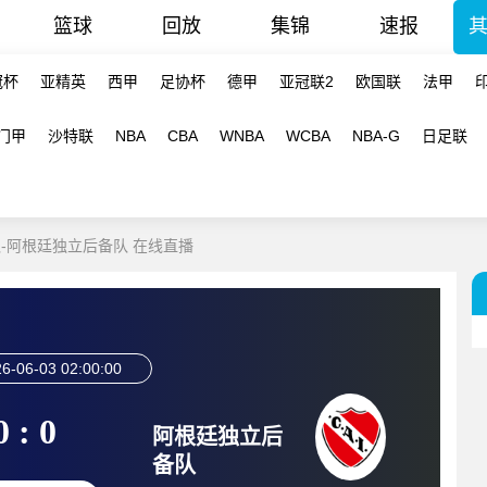
篮球
回放
集锦
速报
冠杯
亚精英
西甲
足协杯
德甲
亚冠联2
欧国联
法甲
门甲
沙特联
NBA
CBA
WNBA
WCBA
NBA-G
日足联
备队-阿根廷独立后备队 在线直播
6-06-03 02:00:00
0 : 0
阿根廷独立后
备队