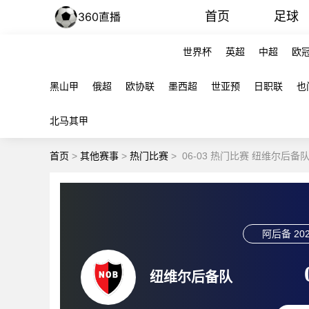
首页
足球
世界杯
英超
中超
欧
黑山甲
俄超
欧协联
墨西超
世亚预
日职联
也
北马其甲
首页
>
其他赛事
>
热门比赛
>
06-03 热门比赛 纽维尔后
阿后备
202
纽维尔后备队