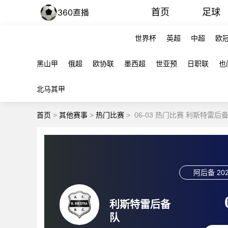
首页
足球
世界杯
英超
中超
欧
黑山甲
俄超
欧协联
墨西超
世亚预
日职联
也
北马其甲
首页
>
其他赛事
>
热门比赛
>
06-03 热门比赛 利斯特雷
阿后备
202
利斯特雷后备
队