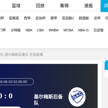
篮球
回放
集锦
速报
冠杯
亚精英
西甲
足协杯
德甲
亚冠联2
欧国联
法甲
门甲
沙特联
NBA
CBA
WNBA
WCBA
NBA-G
日足联
后备队-基尔梅斯后备队 在线直播
6-06-03 02:00:00
0 : 0
基尔梅斯后备
队