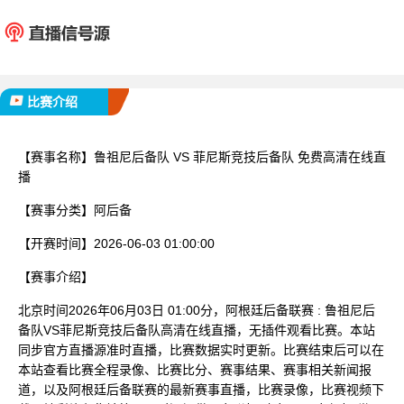
鲁祖尼后备队
菲尼斯竞
已完赛
比赛介绍
【赛事名称】
鲁祖尼后备队 VS 菲尼斯竞技后备队 免费高清在线直
播
【赛事分类】
阿后备
【开赛时间】
2026-06-03 01:00:00
【赛事介绍】
北京时间2026年06月03日 01:00分，阿根廷后备联赛 : 鲁祖尼后
备队VS菲尼斯竞技后备队高清在线直播，无插件观看比赛。本站
同步官方直播源准时直播，比赛数据实时更新。比赛结束后可以在
本站查看比赛全程录像、比赛比分、赛事结果、赛事相关新闻报
道，以及阿根廷后备联赛的最新赛事直播，比赛录像，比赛视频下