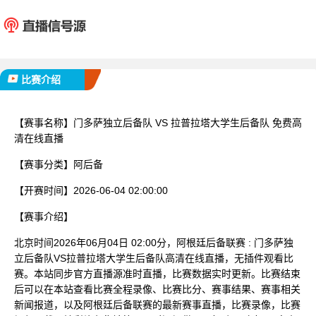
门多萨独立后备队
拉普拉塔大
队
已完赛
比赛介绍
【赛事名称】
门多萨独立后备队 VS 拉普拉塔大学生后备队 免费高
清在线直播
【赛事分类】
阿后备
【开赛时间】
2026-06-04 02:00:00
【赛事介绍】
北京时间2026年06月04日 02:00分，阿根廷后备联赛 : 门多萨独
立后备队VS拉普拉塔大学生后备队高清在线直播，无插件观看比
赛。本站同步官方直播源准时直播，比赛数据实时更新。比赛结束
后可以在本站查看比赛全程录像、比赛比分、赛事结果、赛事相关
新闻报道，以及阿根廷后备联赛的最新赛事直播，比赛录像，比赛