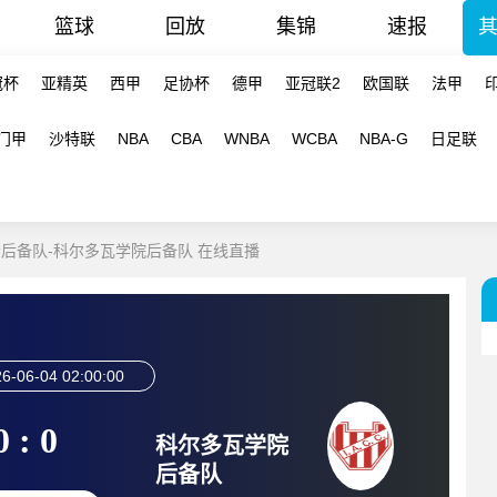
篮球
回放
集锦
速报
冠杯
亚精英
西甲
足协杯
德甲
亚冠联2
欧国联
法甲
门甲
沙特联
NBA
CBA
WNBA
WCBA
NBA-G
日足联
育会后备队-科尔多瓦学院后备队 在线直播
6-06-04 02:00:00
0 : 0
科尔多瓦学院
后备队