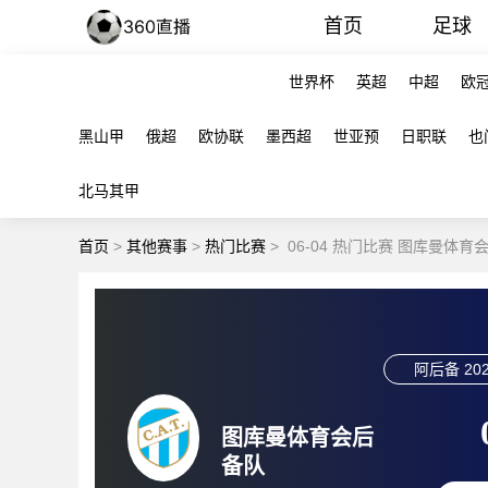
首页
足球
世界杯
英超
中超
欧
黑山甲
俄超
欧协联
墨西超
世亚预
日职联
也
北马其甲
首页
>
其他赛事
>
热门比赛
>
06-04 热门比赛 图库曼体
阿后备
202
图库曼体育会后
备队