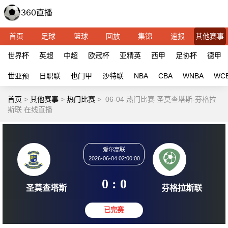
首页
足球
篮球
回放
集锦
速报
其他赛事
世界杯
英超
中超
欧冠杯
亚精英
西甲
足协杯
德甲
世亚预
日职联
也门甲
沙特联
NBA
CBA
WNBA
WC
首页
>
其他赛事
>
热门比赛
>
06-04 热门比赛 圣莫查塔斯-芬格拉
斯联 在线直播
爱尔高联
2026-06-04 02:00:00
0 : 0