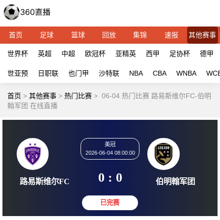
首页
足球
篮球
回放
集锦
速报
其他赛事
世界杯
英超
中超
欧冠杯
亚精英
西甲
足协杯
德甲
世亚预
日职联
也门甲
沙特联
NBA
CBA
WNBA
WC
首页
>
其他赛事
>
热门比赛
>
06-04 热门比赛 路易斯维尔FC-伯明
翰军团 在线直播
美冠
2026-06-04 08:00:00
0 : 0