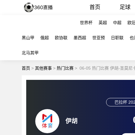
首页
足球
世界杯
英超
中超
欧
黑山甲
俄超
欧协联
墨西超
世亚预
日职联
也
北马其甲
首页
>
其他赛事
>
热门比赛
>
06-05 热门比赛 伊胡-圣莫
巴拉杯
202
伊胡