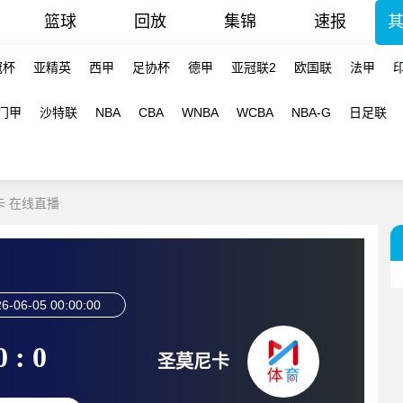
篮球
回放
集锦
速报
冠杯
亚精英
西甲
足协杯
德甲
亚冠联2
欧国联
法甲
门甲
沙特联
NBA
CBA
WNBA
WCBA
NBA-G
日足联
尼卡 在线直播
6-06-05 00:00:00
0 : 0
圣莫尼卡