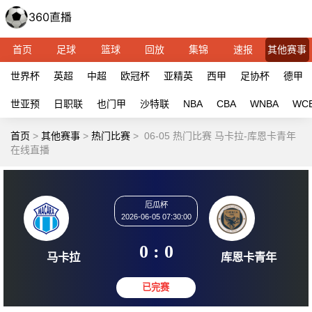
首页
足球
篮球
回放
集锦
速报
其他赛事
世界杯
英超
中超
欧冠杯
亚精英
西甲
足协杯
德甲
世亚预
日职联
也门甲
沙特联
NBA
CBA
WNBA
WC
首页
>
其他赛事
>
热门比赛
>
06-05 热门比赛 马卡拉-库恩卡青年
在线直播
厄瓜杯
2026-06-05 07:30:00
0 : 0