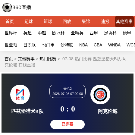
首页
足球
篮球
回放
集锦
速报
其他赛事
世界杯
英超
中超
欧冠杯
亚精英
西甲
足协杯
德甲
世亚预
日职联
也门甲
沙特联
NBA
CBA
WNBA
WC
首页
>
其他赛事
>
热门比赛
>
07-08 热门比赛 匹兹堡猎犬B队-阿
克伦城 在线直播
美乙2
2026-07-08 07:00:00
0 : 0