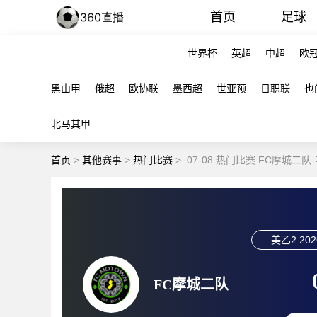
首页
足球
世界杯
英超
中超
欧
黑山甲
俄超
欧协联
墨西超
世亚预
日职联
也
北马其甲
首页
>
其他赛事
>
热门比赛
>
07-08 热门比赛 FC摩城二
美乙2
202
FC摩城二队