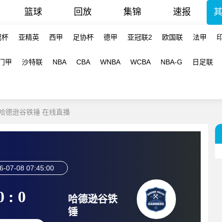
篮球
回放
集锦
速报
冠杯
亚精英
西甲
足协杯
德甲
亚冠联2
欧国联
法甲
门甲
沙特联
NBA
CBA
WNBA
WCBA
NBA-G
日足联
队-哈德逊谷铁锤 在线直播
6-07-08 07:45:00
0 : 0
哈德逊谷铁
锤