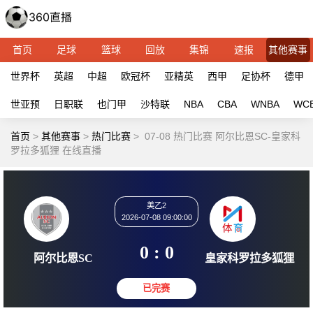
首页
足球
篮球
回放
集锦
速报
其他赛事
世界杯
英超
中超
欧冠杯
亚精英
西甲
足协杯
德甲
世亚预
日职联
也门甲
沙特联
NBA
CBA
WNBA
WC
首页
>
其他赛事
>
热门比赛
>
07-08 热门比赛 阿尔比恩SC-皇家科
罗拉多狐狸 在线直播
美乙2
2026-07-08 09:00:00
0 : 0