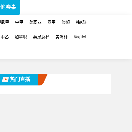
其他赛事
印尼甲
中甲
美职业
意甲
澳超
韩K联
中乙
加拿职
英足总杯
美洲杯
摩尔甲
热门直播