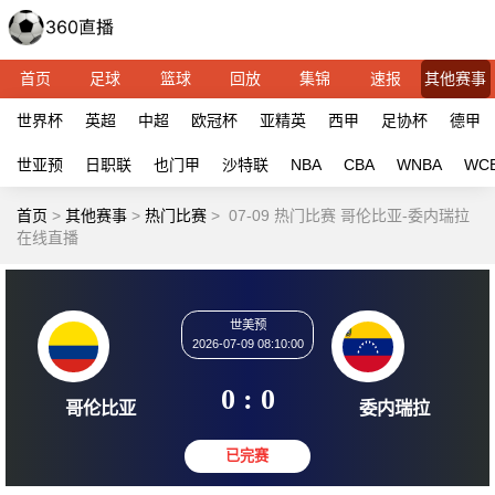
首页
足球
篮球
回放
集锦
速报
其他赛事
世界杯
英超
中超
欧冠杯
亚精英
西甲
足协杯
德甲
世亚预
日职联
也门甲
沙特联
NBA
CBA
WNBA
WC
首页
>
其他赛事
>
热门比赛
>
07-09 热门比赛 哥伦比亚-委内瑞拉
在线直播
世美预
2026-07-09 08:10:00
0 : 0