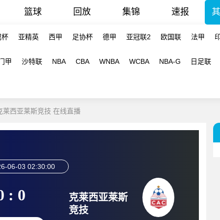
篮球
回放
集锦
速报
冠杯
亚精英
西甲
足协杯
德甲
亚冠联2
欧国联
法甲
门甲
沙特联
NBA
CBA
WNBA
WCBA
NBA-G
日足联
军-克莱西亚莱斯竞技 在线直播
6-06-03 02:30:00
0 : 0
克莱西亚莱斯
竞技