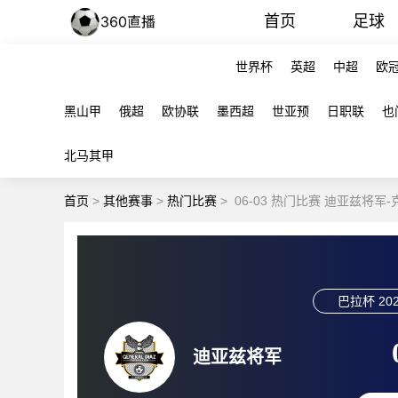
首页
足球
世界杯
英超
中超
欧
黑山甲
俄超
欧协联
墨西超
世亚预
日职联
也
北马其甲
首页
>
其他赛事
>
热门比赛
>
06-03 热门比赛 迪亚兹将
巴拉杯
202
迪亚兹将军