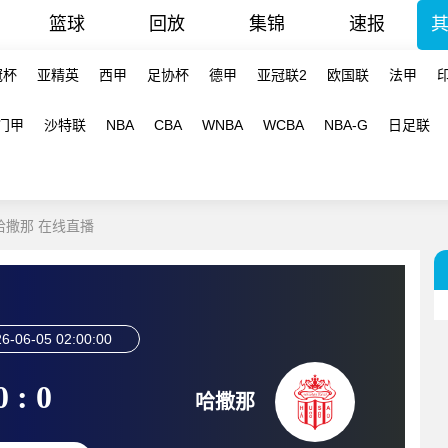
篮球
回放
集锦
速报
冠杯
亚精英
西甲
足协杯
德甲
亚冠联2
欧国联
法甲
门甲
沙特联
NBA
CBA
WNBA
WCBA
NBA-G
日足联
-哈撒那 在线直播
6-06-05 02:00:00
0 : 0
哈撒那