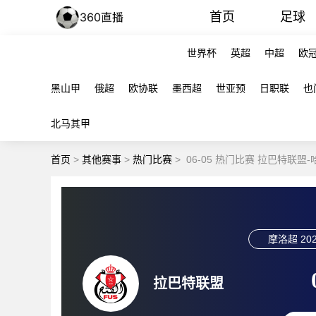
首页
足球
世界杯
英超
中超
欧
黑山甲
俄超
欧协联
墨西超
世亚预
日职联
也
北马其甲
首页
>
其他赛事
>
热门比赛
>
06-05 热门比赛 拉巴特联盟
摩洛超
202
拉巴特联盟