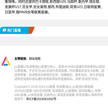
集锦等。同时还提供巴卡德联,新西联U20,乌超杯,委内甲,瑞女联,
发展杯U17,芬女甲,世女美预,挪丙,布隆迪联,荷青U21,日联明星赛,
日篮甲,俄PAVB女等联赛直播。
热门直播
友情链接:
网站地图
jrs直播以低调看球jrs直播为核心，提供JRSNBA直播在线观看和jrs篮球
比赛直播。平台专注NBA无插件高清直播，同时覆盖足球五大联赛、欧
冠等赛事。低调看球风格简约实用，线路稳定、更新及时，是众多篮球
迷和足球爱好者私藏的免费高清体育直播网站，深受“低调党”欢迎。
Copyright © 2018-2024 jrs直播, 低调看球jrs, jrs篮球比赛直播,
JRSNBA直播, NBA在线观看, 低调看球, jrs直播网, 篮球直播jrs, 免费
NBA直播, jrs体育直播, 无插件jrs, 高清篮球直播, 体育直播jrs 版权所有
备案号：
京ICP备2024061002号