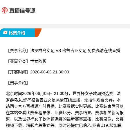
法罗群岛女足
格鲁吉
已完赛
比赛介绍
【赛事名称】
法罗群岛女足 VS 格鲁吉亚女足 免费高清在线直播
【赛事分类】
世女欧预
【开赛时间】
2026-06-05 21:30:00
【赛事介绍】
北京时间2026年06月05日 21:30分，世界杯女子欧洲预选赛 : 法
罗群岛女足VS格鲁吉亚女足高清在线直播，无插件观看比赛。本
站同步官方直播源准时直播，比赛数据实时更新。比赛结束后可以
在本站查看比赛全程录像、比赛比分、赛事结果、赛事相关新闻报
道，以及世界杯女子欧洲预选赛的最新赛事直播，比赛录像，比赛
视频下载，精彩片段集锦等。同时还提供巴伯乙,亚青U19,希伽联,