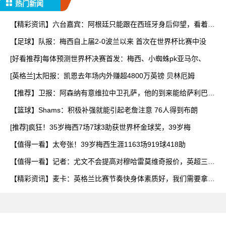
热门新闻
【精彩资讯】六台嘉宾：阿根廷只能跟在西班牙身后仰望，看着我
们
【足球】队报：梅西自上届2-0波兰以来 首次在世界杯比赛中没
[好看推荐]每体预测世界杯决赛首发：梅西、小蜘蛛pk亚马尔、
[英格兰]太阳报：凯恩去年场内外赚超4800万英镑 贝林厄姆
【推荐】卫报：阿森纳有意维拉中卫孔萨，他的到来能给萨利巴提
供
【篮球】Shams：积极补强就能引起老詹注意 76人得到布朗
[推荐]疯狂！35岁梅西7场7球3助获世界杯金球奖，39岁梅
【值得一看】太夸张！39岁梅西生涯1163场919球418助
【值得一看】记者：尤文不会提高对穆哈雷莫维奇报价，英超三队
争
【精彩资讯】麦卡：英格兰比赛节奏快身体素质好，我们需要拿出
百