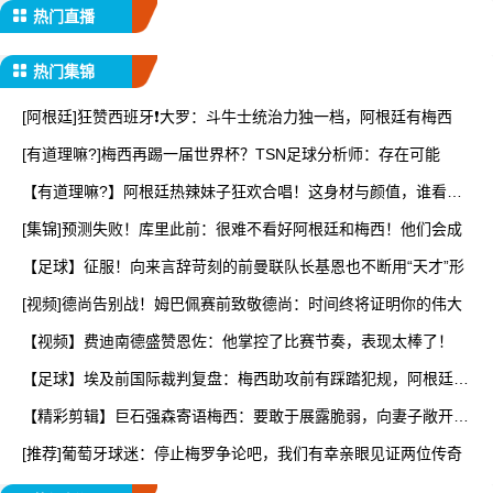
热门直播
热门集锦
[阿根廷]狂赞西班牙❗大罗：斗牛士统治力独一档，阿根廷有梅西
[有道理嘛?]梅西再踢一届世界杯？TSN足球分析师：存在可能
【有道理嘛?】阿根廷热辣妹子狂欢合唱！这身材与颜值，谁看了
能
[集锦]预测失败！库里此前：很难不看好阿根廷和梅西！他们会成
【足球】征服！向来言辞苛刻的前曼联队长基恩也不断用“天才”形
[视频]德尚告别战！姆巴佩赛前致敬德尚：时间终将证明你的伟大
【视频】费迪南德盛赞恩佐：他掌控了比赛节奏，表现太棒了！
【足球】埃及前国际裁判复盘：梅西助攻前有踩踏犯规，阿根廷进
球
【精彩剪辑】巨石强森寄语梅西：要敢于展露脆弱，向妻子敞开心
扉
[推荐]葡萄牙球迷：停止梅罗争论吧，我们有幸亲眼见证两位传奇