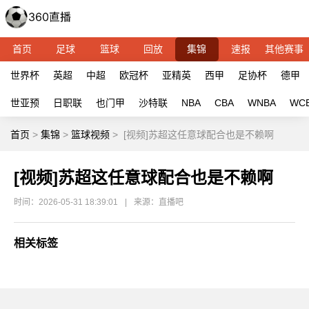
首页
足球
篮球
回放
集锦
速报
其他赛事
世界杯
英超
中超
欧冠杯
亚精英
西甲
足协杯
德甲
世亚预
日职联
也门甲
沙特联
NBA
CBA
WNBA
WC
首页
>
集锦
>
篮球视频
>
[视频]苏超这任意球配合也是不赖啊
[视频]苏超这任意球配合也是不赖啊
时间：2026-05-31 18:39:01
|
来源：直播吧
相关标签