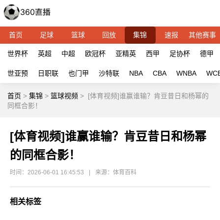
首页
足球
篮球
回放
集锦
速报
其他赛事
世界杯
英超
中超
欧冠杯
亚精英
西甲
足协杯
德甲
世亚预
日职联
也门甲
沙特联
NBA
CBA
WNBA
WC
首页
>
集锦
>
篮球视频
>
[体育视频]谁赢谁输？肯豆昔日和杨幂的
同框合影！
[体育视频]谁赢谁输？肯豆昔日和杨幂
的同框合影！
时间：2026-06-01 16:45:53
|
来源：体育百科
相关标签