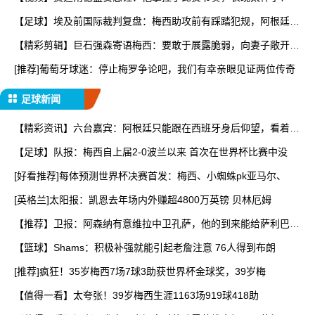
【足球】埃及前国际裁判复盘：梅西助攻前有踩踏犯规，阿根廷进
球
【精彩剪辑】巨石强森寄语梅西：要敢于展露脆弱，向妻子敞开心
扉
[推荐]葡萄牙球迷：停止梅罗争论吧，我们有幸亲眼见证两位传奇
足球新闻
【精彩资讯】六台嘉宾：阿根廷只能跟在西班牙身后仰望，看着我
们
【足球】队报：梅西自上届2-0波兰以来 首次在世界杯比赛中没
[好看推荐]每体预测世界杯决赛首发：梅西、小蜘蛛pk亚马尔、
[英格兰]太阳报：凯恩去年场内外赚超4800万英镑 贝林厄姆
【推荐】卫报：阿森纳有意维拉中卫孔萨，他的到来能给萨利巴提
供
【篮球】Shams：积极补强就能引起老詹注意 76人得到布朗
[推荐]疯狂！35岁梅西7场7球3助获世界杯金球奖，39岁梅
【值得一看】太夸张！39岁梅西生涯1163场919球418助