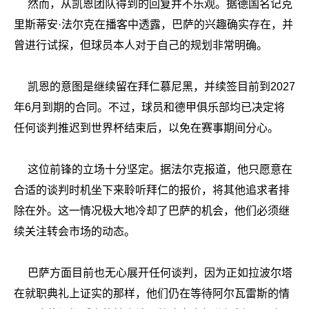
然而，从凯恩团队得到的回复并不乐观。据德国名记克
里斯蒂安·法尔克在播客中透露，巴萨的兴趣确实存在，并
曾进行试探，但球员本人对于自己的规划非常明确。
凯恩的意图是继续留在拜仁慕尼黑，并续签目前到2027
年6月到期的合同。不过，球员和德甲俱乐部均已决定将
任何谈判推迟到世界杯结束后，以免在赛事期间分心。
这位前锋的立场十分坚定。据法尔克报道，他只愿意在
合适的谈判时机坐下来聆听拜仁的报价，将其他追求者排
除在外。这一情况极大地冷却了巴萨的机会，他们必须继
续关注转会市场的动态。
巴萨方面目前也无心展开任何谈判，因为正如拉波尔塔
在就职典礼上证实的那样，他们仍在等待阿尔瓦雷斯的情