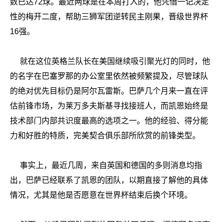
数已达72球。最近两球是在本周打入的，他凭借一记决定
性的梅开二度，帮助三狮军团逆转民主刚果，晋级世界杯
16强。
就在这位英格兰队长在美国继续吸引聚光灯的同时，他
的名字在巴塞罗那的办公室里依然被频繁提及，尽管球队
的绝对优先目标仍是阿尔瓦雷斯。巴萨几个月来一直在评
估前锋市场，为莱万多夫斯基寻找接班人，而凯恩始终是
技术部门内部共识度最高的选项之一。他的经验、得分能
力和好胜的特质，完美契合俱乐部所欣赏的前锋类型。
事实上，最近几周，来自英国和德国的多则消息均指
出，巴萨已经联系了凯恩的团队，以期直接了解他的具体
情况，尤其是他是否愿意在世界杯结束后换个环境。