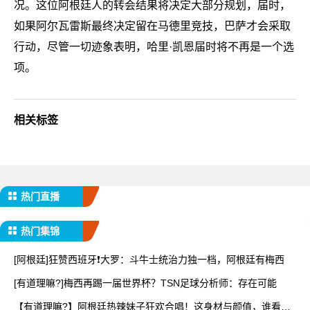
况。这位阿根廷人的转会结果将决定大部分规划，届时，
如果阿尔瓦雷斯最终决定留在马德里竞技，巴萨才会采取
行动，尽管一切迹象表明，哈里·凯恩届时将不再是一个选
项。
相关标签
热门直播
热门集锦
[阿根廷]狂赞西班牙❗大罗：斗牛士统治力独一档，阿根廷有梅西
[有道理嘛?]梅西再踢一届世界杯？TSN足球分析师：存在可能
【有道理嘛?】阿根廷热辣妹子狂欢合唱！这身材与颜值，谁看了