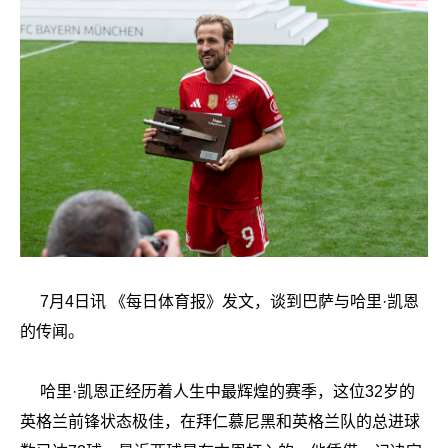
7月4日讯 《每日体育报》发文，谈到巴萨与哈里·凯恩
的传闻。
哈里·凯恩正经历着人生中最辉煌的赛季，这位32岁的
英格兰前锋状态极佳，在拜仁慕尼黑和英格兰队的总进球