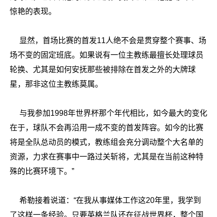
惊艳的表现。
显然，首场比赛的首发11人绝不会是贯穿整个赛事、场
场不变的固定班底。如果说有一位主教练最擅长处理球员
轮换、尤其是如何安抚那些被排除在首发之外的大牌球
星，那非这位主教练莫属。
与我参加1998年世界杯那个年代相比，如今最大的变化
在于，球队不会再沿用一成不变的首发阵容。如今的比赛
将是全队总动员的模式，教练组会充分调动整个大名单的
资源，力求在赛事中一路过关斩将，尤其是在当前这种特
殊的比赛环境下。”
希勒接着说道：“在我从事媒体工作这20年里，我学到
了这样一条经验。只要英格兰队还在征战世界杯，整个国