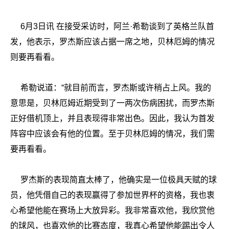
6月3日讯
在接受采访时，阿兰·希勒谈到了英格兰队首
发，他表示，罗杰斯应该占据一席之地，贝林厄姆的情况
则要再看看。
希勒说道：“就目前而言，罗杰斯或许稍占上风。我的
意思是，贝林厄姆近期受到了一两次伤病困扰，而罗杰斯
正好借机顶上，并且表现得非常出色。因此，我认为首发
阵容中应该会有他的位置。至于贝林厄姆的情况，我们需
要再看看。
罗杰斯的表现简直太棒了，他确实是一位极具天赋的球
员，他凭借自己的表现赢得了参加世界杯的资格，我也衷
心希望他能在赛场上大放异彩。我非常喜欢他，我欣赏他
的球风，也喜欢他的比赛态度，我真心希望他能踢出令人