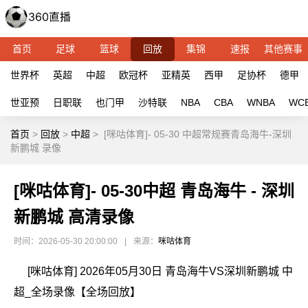
首页
足球
篮球
回放
集锦
速报
其他赛事
世界杯
英超
中超
欧冠杯
亚精英
西甲
足协杯
德甲
世亚预
日职联
也门甲
沙特联
NBA
CBA
WNBA
WC
首页
>
回放
>
中超
>
[咪咕体育]- 05-30 中超常规赛青岛海牛-深圳
新鹏城 录像
[咪咕体育]- 05-30中超 青岛海牛 - 深圳
新鹏城 高清录像
时间：2026-05-30 20:00:00
|
来源：
咪咕体育
[咪咕体育] 2026年05月30日 青岛海牛VS深圳新鹏城 中
超_全场录像【全场回放】