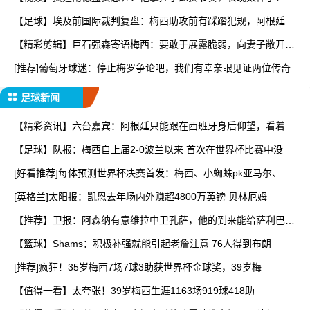
【足球】埃及前国际裁判复盘：梅西助攻前有踩踏犯规，阿根廷进
球
【精彩剪辑】巨石强森寄语梅西：要敢于展露脆弱，向妻子敞开心
扉
[推荐]葡萄牙球迷：停止梅罗争论吧，我们有幸亲眼见证两位传奇
足球新闻
【精彩资讯】六台嘉宾：阿根廷只能跟在西班牙身后仰望，看着我
们
【足球】队报：梅西自上届2-0波兰以来 首次在世界杯比赛中没
[好看推荐]每体预测世界杯决赛首发：梅西、小蜘蛛pk亚马尔、
[英格兰]太阳报：凯恩去年场内外赚超4800万英镑 贝林厄姆
【推荐】卫报：阿森纳有意维拉中卫孔萨，他的到来能给萨利巴提
供
【篮球】Shams：积极补强就能引起老詹注意 76人得到布朗
[推荐]疯狂！35岁梅西7场7球3助获世界杯金球奖，39岁梅
【值得一看】太夸张！39岁梅西生涯1163场919球418助