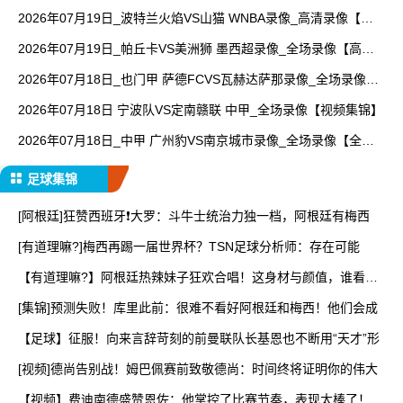
2026年07月19日_波特兰火焰VS山猫 WNBA录像_高清录像【全
场回放】
2026年07月19日_帕丘卡VS美洲狮 墨西超录像_全场录像【高清
回放】
2026年07月18日_也门甲 萨德FCVS瓦赫达萨那录像_全场录像
【视频集锦】
2026年07月18日 宁波队VS定南赣联 中甲_全场录像【视频集锦】
2026年07月18日_中甲 广州豹VS南京城市录像_全场录像【全场
回放】
足球集锦
[阿根廷]狂赞西班牙❗大罗：斗牛士统治力独一档，阿根廷有梅西
[有道理嘛?]梅西再踢一届世界杯？TSN足球分析师：存在可能
【有道理嘛?】阿根廷热辣妹子狂欢合唱！这身材与颜值，谁看了
能
[集锦]预测失败！库里此前：很难不看好阿根廷和梅西！他们会成
【足球】征服！向来言辞苛刻的前曼联队长基恩也不断用“天才”形
[视频]德尚告别战！姆巴佩赛前致敬德尚：时间终将证明你的伟大
【视频】费迪南德盛赞恩佐：他掌控了比赛节奏，表现太棒了！