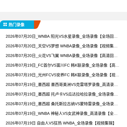
热门录像
2026年07月20日_WNBA 阳光VS水星录像_全场录像【全场回
放】
2026年07月20日_天空VS梦想 WNBA录像_全场录像【视频集
锦】
2026年07月20日_火花VS飞翼 WNBA录像_全场录像【高清回
放】
2026年07月19日_FC首尔VS富川FC 韩K联录像_全场录像【高清
回放】
2026年07月19日_光州FCVS安养FC 韩K联录像_全场录像【视频
集锦】
2026年07月19日_墨西超 墨西哥美洲VS克雷塔罗录像_高清录像
【全场回放】
2026年07月19日_墨西超 托卢卡VS瓜达拉哈拉录像_全场录像
【视频集锦】
2026年07月19日_墨西超 桑托斯拉古纳VS蒙特雷录像_全场录像
【全场回放】
2026年07月19日_WNBA 神秘人VS女武神录像_高清录像【全场
回放】
2026年07月19日 自由人VS狂热 WNBA_全场录像【视频集锦】