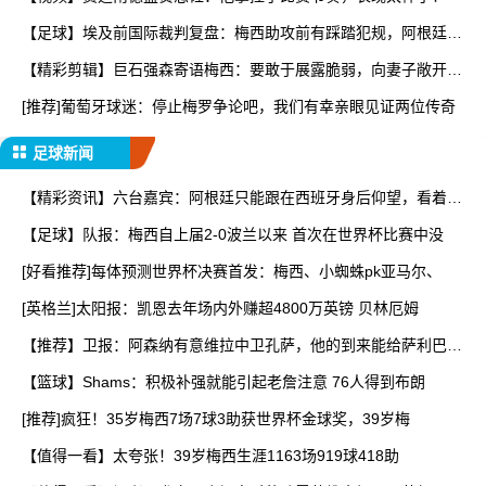
【足球】埃及前国际裁判复盘：梅西助攻前有踩踏犯规，阿根廷进
球
【精彩剪辑】巨石强森寄语梅西：要敢于展露脆弱，向妻子敞开心
扉
[推荐]葡萄牙球迷：停止梅罗争论吧，我们有幸亲眼见证两位传奇
足球新闻
【精彩资讯】六台嘉宾：阿根廷只能跟在西班牙身后仰望，看着我
们
【足球】队报：梅西自上届2-0波兰以来 首次在世界杯比赛中没
[好看推荐]每体预测世界杯决赛首发：梅西、小蜘蛛pk亚马尔、
[英格兰]太阳报：凯恩去年场内外赚超4800万英镑 贝林厄姆
【推荐】卫报：阿森纳有意维拉中卫孔萨，他的到来能给萨利巴提
供
【篮球】Shams：积极补强就能引起老詹注意 76人得到布朗
[推荐]疯狂！35岁梅西7场7球3助获世界杯金球奖，39岁梅
【值得一看】太夸张！39岁梅西生涯1163场919球418助